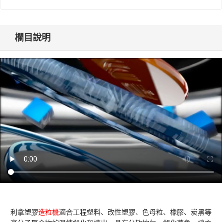
欄目說明
利拿塑膠
造粒機
適合工程塑料、改性塑膠、色母粒、橡膠、炭黑等