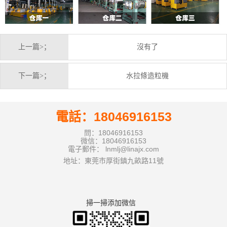
上一篇>；
沒有了
下一篇>；
水拉條造粒機
電話：18046916153
問：18046916153
微信：18046916153
電子郵件： lnmlj@linajx.com
地址：東莞市厚街鎮九畝路11號
掃一掃添加微信