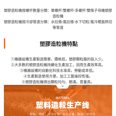
塑膠造粒機按螺杆數量分類：單螺杆/雙螺杆/多螺杆/雙階子母機塑膠
造粒機
塑膠造粒機按冷卻管道分類：水拉條/風拉條/水下切粒/風冷模面熱切
等管道
塑膠造粒機特點
①機器設備生產製造簡單，價格低，塑膠顆粒廠的投入少。
②大多數的塑膠造粒機持續化生產加工，因而生產效率高。
③機器設備的自動化科技水准高，勞動成本低。
④生產製造使用方便，加工工藝操控性强。
⑤塑膠造粒機擠出顆粒均勻、飽滿，質量高。