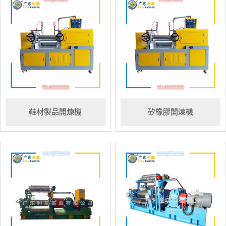
鞋材製品開煉機
矽橡膠開煉機