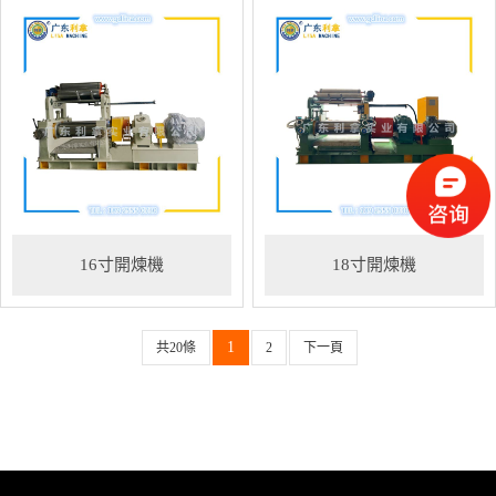
16寸開煉機
18寸開煉機
1
共20條
2
下一頁