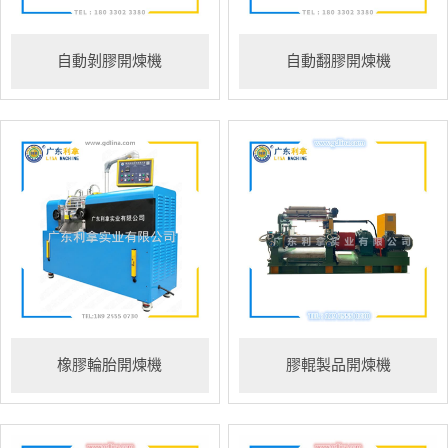
自動剝膠開煉機
自動翻膠開煉機
橡膠輪胎開煉機
膠輥製品開煉機