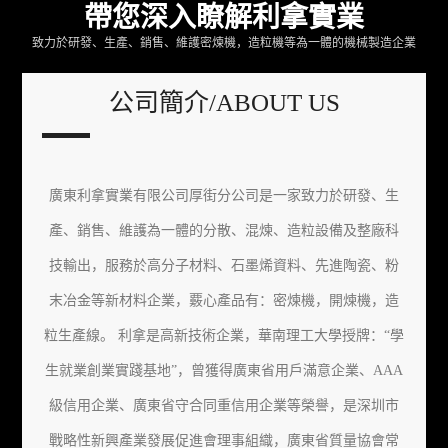
帶您深入瞭解利拿實業
致力於研發、生產、銷售、維護密煉機，造粒機等為一體的機械製造企業
公司簡介/ABOUT US
廣東利拿實業有限公司厚街分公司是一家致力於研發、生
產、銷售、維護為一體的分散、混煉、造粒設備及整廠科
技輸出，服務於高分子材料、石墨烯資料、先進陶瓷、粉
末冶金等新材料企業，覈心產品有：密煉機，開煉機，造
粒生產線。 利拿是高新技術企業，華南理工大學授牌：“學
生就業創業實踐基地”，曾獲得廣東省用戶滿意企業、AAA
級信用企業、廣東省守合同重信用企業等榮譽，是深圳市
戰略性新興產業發展促進會理事組織，廣東省質量協會常