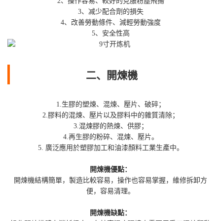
2、操作容易、較好的克服粉塵飛揚
3、减少配合劑的損失
4、改善勞動條件、減輕勞動強度
5、安全性高
二、開煉機
1.生膠的塑煉、混煉、壓片、破碎；
2.膠料的混煉、壓片以及膠料中的雜質清除；
3.混煉膠的熱煉、供膠；
4.再生膠的粉碎、混煉、壓片。
5. 廣泛應用於塑膠加工和油漆顏料工業生產中。
開煉機優點：
開煉機結構簡單，製造比較容易，操作也容易掌握，維修拆卸方
便，容易清理。
開煉機缺點：