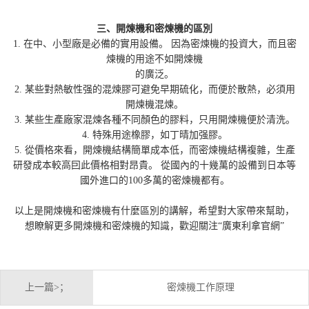
三、開煉機和密煉機的區別
1. 在中、小型廠是必備的實用設備。 因為密煉機的投資大，而且密
煉機的用途不如開煉機
的廣泛。
2. 某些對熱敏性强的混煉膠可避免早期硫化，而便於散熱，必須用
開煉機混煉。
3. 某些生產廠家混煉各種不同顏色的膠料，只用開煉機便於清洗。
4. 特殊用途橡膠，如丁晴加强膠。
5. 從價格來看，開煉機結構簡單成本低，而密煉機結構複雜，生產
研發成本較高囙此價格相對昂貴。 從國內的十幾萬的設備到日本等
國外進口的100多萬的密煉機都有。
以上是開煉機和密煉機有什麼區別的講解，希望對大家帶來幫助，
想瞭解更多開煉機和密煉機的知識，歡迎關注“廣東利拿官網”
上一篇>；
密煉機工作原理