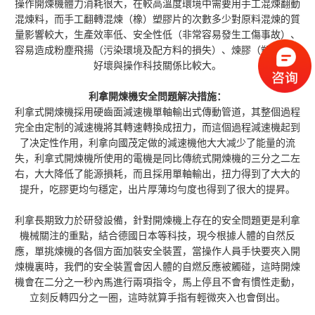
操作開煉機體力消耗很大，在較高溫度環境中需要用手工混煉翻動
混煉料，而手工翻轉混煉（橡）塑膠片的次數多少對原料混煉的質
量影響較大，生產效率低、安全性低（非常容易發生工傷事故）、
容易造成粉塵飛揚（污染環境及配方料的損失）、煉膠（塑）質量
好壞與操作科技關係比較大。
利拿開煉機安全問題解决措施：
利拿式開煉機採用硬齒面減速機單軸輸出式傳動管道，其整個過程
完全由定制的減速機將其轉速轉換成扭力，而這個過程減速機起到
了决定性作用，利拿向國茂定做的減速機他大大减少了能量的流
失，利拿式開煉機所使用的電機是同比傳統式開煉機的三分之二左
右，大大降低了能源損耗，而且採用單軸輸出，扭力得到了大大的
提升，吃膠更均勻穩定，出片厚薄均勻度也得到了很大的提昇。
利拿長期致力於研發設備，針對開煉機上存在的安全問題更是利拿
機械關注的重點，結合德國日本等科技，現今根據人體的自然反
應，單挑煉機的各個方面加裝安全裝置，當操作人員手快要夾入開
煉機裏時，我們的安全裝置會因人體的自燃反應被觸碰，這時開煉
機會在二分之一秒內馬進行兩項指令，馬上停且不會有慣性走動，
立刻反轉四分之一圈，這時就算手指有輕微夾入也會倒出。