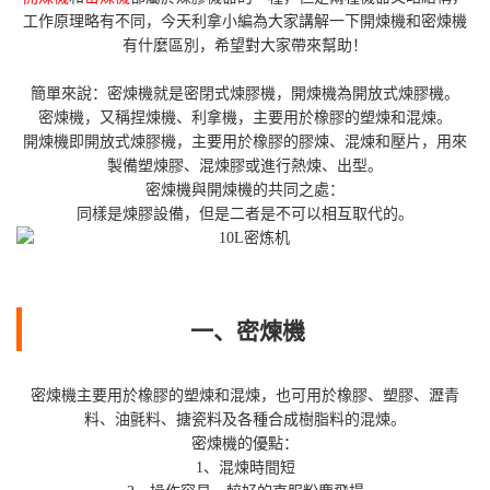
工作原理略有不同，今天利拿小編為大家講解一下開煉機和密煉機
有什麼區別，希望對大家帶來幫助！
簡單來說：密煉機就是密閉式煉膠機，開煉機為開放式煉膠機。
密煉機，又稱捏煉機、利拿機，主要用於橡膠的塑煉和混煉。
開煉機即開放式煉膠機，主要用於橡膠的膠煉、混煉和壓片，用來
製備塑煉膠、混煉膠或進行熱煉、出型。
密煉機與開煉機的共同之處：
同樣是煉膠設備，但是二者是不可以相互取代的。
一、密煉機
密煉機主要用於橡膠的塑煉和混煉，也可用於橡膠、塑膠、瀝青
料、油氈料、搪瓷料及各種合成樹脂料的混煉。
密煉機的優點：
1、混煉時間短