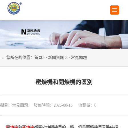
→ 您所在的位置：
首頁
>>
新聞資訊
>>
常見問題
密煉機和開煉機的區別
欄目：常見問題 發佈時間：2025-08-13 流覽量：
0
開煉機
和
密煉機
都屬於煉膠機器的一種，但是兩種機器又略結構，